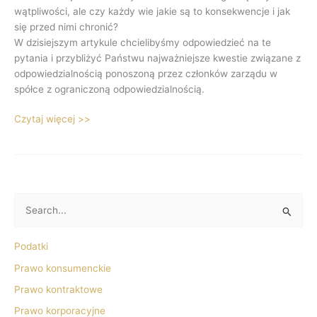
wątpliwości, ale czy każdy wie jakie są to konsekwencje i jak
się przed nimi chronić?
W dzisiejszym artykule chcielibyśmy odpowiedzieć na te
pytania i przybliżyć Państwu najważniejsze kwestie związane z
odpowiedzialnością ponoszoną przez członków zarządu w
spółce z ograniczoną odpowiedzialnością.
Czytaj więcej >>
S
z
Podatki
u
Prawo konsumenckie
k
Prawo kontraktowe
a
j
Prawo korporacyjne