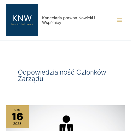
Przejdź
do
treści
Kancelaria prawna Nowicki i
Wspólnicy
Odpowiedzialność Członków
Zarządu
Odpowiedzialność
cze
16
członków
zarządu
2023