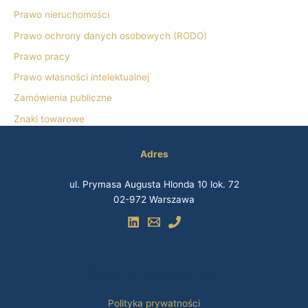
d
Prawo nieruchomości
l
Prawo ochrony danych osobowych (RODO)
a
Prawo pracy
:
Prawo własności intelektualnej
Zamówienia publiczne
Znaki towarowe
Adres
ul. Prymasa Augusta Hlonda 10 lok. 72
02-972 Warszawa
Polityka prywatności
Polityka prywatności