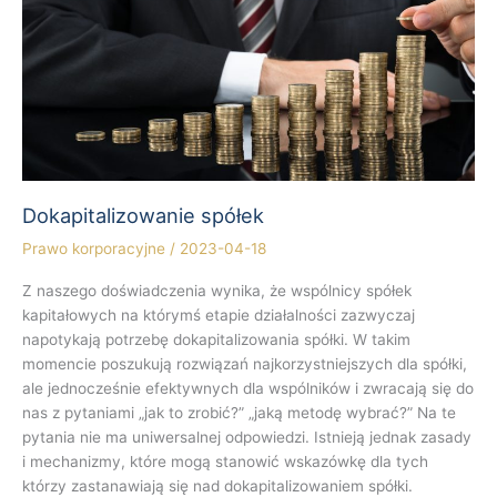
Dokapitalizowanie spółek
Prawo korporacyjne
/
2023-04-18
Z naszego doświadczenia wynika, że wspólnicy spółek
kapitałowych na którymś etapie działalności zazwyczaj
napotykają potrzebę dokapitalizowania spółki. W takim
momencie poszukują rozwiązań najkorzystniejszych dla spółki,
ale jednocześnie efektywnych dla wspólników i zwracają się do
nas z pytaniami „jak to zrobić?” „jaką metodę wybrać?” Na te
pytania nie ma uniwersalnej odpowiedzi. Istnieją jednak zasady
i mechanizmy, które mogą stanowić wskazówkę dla tych
którzy zastanawiają się nad dokapitalizowaniem spółki.