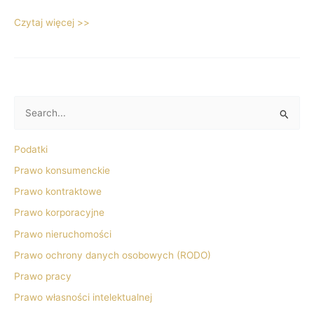
Czytaj więcej >>
S
z
Podatki
u
Prawo konsumenckie
k
Prawo kontraktowe
a
j
Prawo korporacyjne
d
Prawo nieruchomości
l
Prawo ochrony danych osobowych (RODO)
a
Prawo pracy
:
Prawo własności intelektualnej