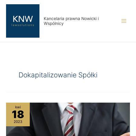
Przejdź
do
treści
Kancelaria prawna Nowicki i
Wspólnicy
Dokapitalizowanie Spółki
Dokapitalizowanie
kwi
18
spółek
2023